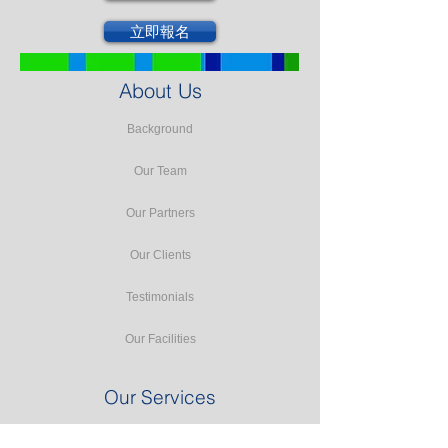
立即報名
About Us
Background
Our Team
Our Partners
Our Clients
Testimonials
Our Facilities
Our Services
Seminars