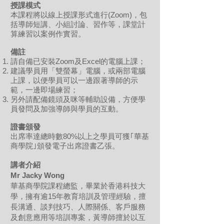
授課模式
本課程將以線上授課形式進行(Zoom)，包
括導師短講、小組討論、習作等，課堂計
算練習以案例作實習。
備註
請自備已安裝Zoom及Excel的電腦上課；
建議學員用「雙螢幕」電腦，或兩部電腦
上課，以便學員可以一邊跟著導師的示
範，一邊即場練習；
另外請配備鏡頭及咪等輔助設備，方便學
員發問及加強導師與學員的互動。
證書頒發
出席率達總時數80%以上之學員可獲｢華基
商學院｣頒發電子出席證書乙張。
講者介紹
Mr Jacky Wong
華基商學院課程總監，畢業於香港科技大
學，擁有逾15年教育培訓及管理經驗，擅
長溝通、談判技巧、人際關係、客戶服務
及創意應用等培訓專案，黃導師擅於以互