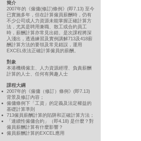
簡介
2007年的《僱傭(修訂)條例》(即7.13) 至今
已實施多年，但在計算僱員薪酬時，仍有
不少公司或人力資源未能掌握正確計算方
法，尤其是聘用兼職、散工或合約員工
時，薪酬計算亦常見出錯。是次課程將深
入淺出，透過練習及實例講解713及418薪
酬計算方法的要領及常見錯誤，運用
EXCEL依法正確計算僱員的薪酬。
對象
本港機構僱主、人力資源經理、負責薪酬
計算的人士、任何有興趣人士
課程
大綱
2007年的《僱傭（修訂）條例》(即7.13)
背景及修訂內容；
僱傭條例下「工資」的定義及法定權益的
基礎計算準則
713僱員薪酬計算的陷阱和正確計算方法；
「連續性僱傭合約」（即4.18) 是什麼？對
僱員薪酬計算有什麼影響？
僱員薪酬計算的EXCEL應用