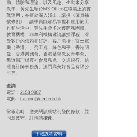
動、體驗和理論，以及風趣、生動來分享
教學。黃先生精於MS Office在職場上的實
戰運用，亦擅於深入淺出，講授《僱員補
償條例》，讓學員能容易掌握和應用於工
作和生活中。黃先生曾多次獲商務團體、
教育機構、非牟利機構邀請講授課程，深
受客戶的信賴和好評。客戶包括：富士電
機（香港）、勞工處、綠色和平、香港明
愛、香港樂施會、香港基督教女青年會、
循道衛理楊震社會服務處、交通銀行、信
滙會計師事務所、澳門高美好食品有限公
司等。
查詢
電話：
2153 9887
電郵：
training@ced.edu.hk
當報名時，應先閱讀網站刊登的條款，並
同意遵守。詳情請
按此
。
下載課程資料