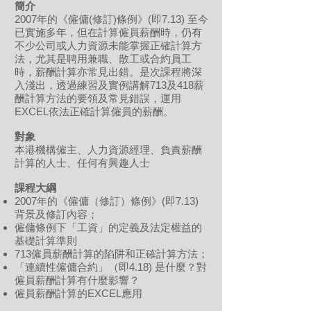
簡介
2007年的《僱傭(修訂)條例》(即7.13) 至今
已實施多年，但在計算僱員薪酬時，仍有
不少公司或人力資源未能掌握正確計算方
法，尤其是聘用兼職、散工或合約員工
時，薪酬計算亦常見出錯。是次課程將深
入淺出，透過練習及實例講解713及418薪
酬計算方法的要領及常見錯誤，運用
EXCEL依法正確計算僱員的薪酬。
對象
本港機構僱主、人力資源經理、負責薪酬
計算的人士、任何有興趣人士
課程
大綱
2007年的《僱傭（修訂）條例》(即7.13)
背景及修訂內容；
僱傭條例下「工資」的定義及法定權益的
基礎計算準則
713僱員薪酬計算的陷阱和正確計算方法；
「連續性僱傭合約」（即4.18) 是什麼？對
僱員薪酬計算有什麼影響？
僱員薪酬計算的EXCEL應用