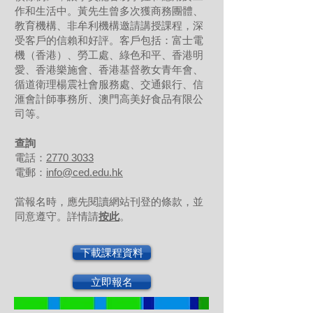
作和生活中。黃先生曾多次獲商務團體、
教育機構、非牟利機構邀請講授課程，深
受客戶的信賴和好評。客戶包括：富士電
機（香港）、勞工處、綠色和平、香港明
愛、香港樂施會、香港基督教女青年會、
循道衛理楊震社會服務處、交通銀行、信
滙會計師事務所、澳門高美好食品有限公
司等。
查詢
電話：
2770 3033
電郵：
info@ced.edu.hk
當報名時，應先閱讀網站刊登的條款，並
同意遵守。詳情請
按此
。
下載課程資料
立即報名