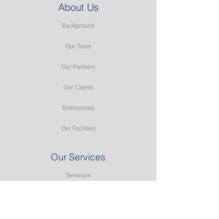
About Us
Background
Our Team
Our Partners
Our Clients
Testimonials
Our Facilities
Our Services
Seminars
Public Training
In-house Training