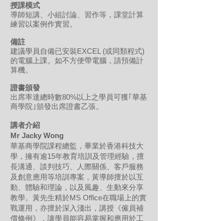
授課模式
導師短講、小組討論、習作等，課堂計算
練習以案例作實習。
備註
建議學員自備已安裝EXCEL (或同類程式)
的電腦上課。如不方便帶電腦，請預備計
算機。
證書頒發
出席率達總時數80%以上之學員可獲｢華基
商學院｣頒發出席證書乙張。
講者介紹
Mr Jacky Wong
華基商學院課程總監，畢業於香港科技大
學，擁有逾15年教育培訓及管理經驗，擅
長溝通、談判技巧、人際關係、客戶服務
及創意應用等培訓專案，黃導師擅於以互
動、體驗和理論，以及風趣、生動來分享
教學。黃先生精於MS Office在職場上的實
戰運用，亦擅於深入淺出，講授《僱員補
償條例》，讓學員能容易掌握和應用於工