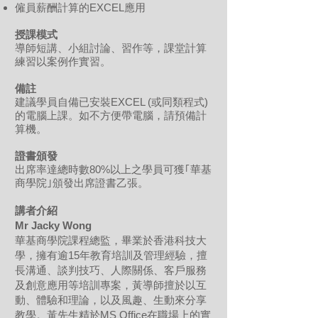
僱員薪酬計算的EXCEL應用
授課模式
導師短講、小組討論、習作等，課堂計算
練習以案例作實習。
備註
建議學員自備已安裝EXCEL (或同類程式)
的電腦上課。如不方便帶電腦，請預備計
算機。
證書頒發
出席率達總時數80%以上之學員可獲｢華基
商學院｣頒發出席證書乙張。
講者介紹
Mr Jacky Wong
華基商學院課程總監，畢業於香港科技大
學，擁有逾15年教育培訓及管理經驗，擅
長溝通、談判技巧、人際關係、客戶服務
及創意應用等培訓專案，黃導師擅於以互
動、體驗和理論，以及風趣、生動來分享
教學。黃先生精於MS Office在職場上的實