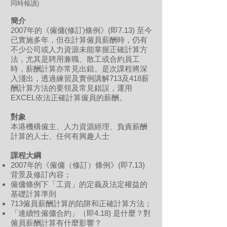
同時報讀)
簡介
2007年的《僱傭(修訂)條例》(即7.13) 至今
已實施多年，但在計算僱員薪酬時，仍有
不少公司或人力資源未能掌握正確計算方
法，尤其是聘用兼職、散工或合約員工
時，薪酬計算亦常見出錯。是次課程將深
入淺出，透過練習及實例講解713及418薪
酬計算方法的要領及常見錯誤，運用
EXCEL依法正確計算僱員的薪酬。
對象
本港機構僱主、人力資源經理、負責薪酬
計算的人士、任何有興趣人士
課程
大綱
2007年的《僱傭（修訂）條例》(即7.13)
背景及修訂內容；
僱傭條例下「工資」的定義及法定權益的
基礎計算準則
713僱員薪酬計算的陷阱和正確計算方法；
「連續性僱傭合約」（即4.18) 是什麼？對
僱員薪酬計算有什麼影響？