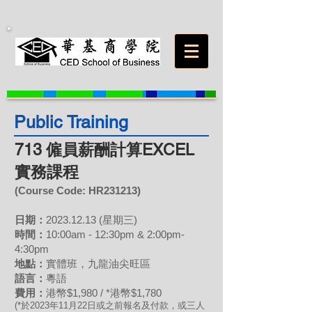
Public Training
713 僱員薪酬計算EXCEL
實務課程
(Course Code: HR231213)
日期：
202
3.12.13
(星期三)
時間：
10:00am - 12:30pm & 2:00pm-
4:30pm
地點：
實體班，九龍油尖旺區
語言：
粵語
費用
：
港幣$1,980 / *港幣$1,780
(*於202
3年
11
月22日或之前報名及付款，或三人