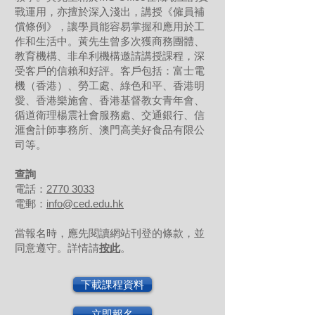
戰運用，亦擅於深入淺出，講授《僱員補
償條例》，讓學員能容易掌握和應用於工
作和生活中。黃先生曾多次獲商務團體、
教育機構、非牟利機構邀請講授課程，深
受客戶的信賴和好評。客戶包括：富士電
機（香港）、勞工處、綠色和平、香港明
愛、香港樂施會、香港基督教女青年會、
循道衛理楊震社會服務處、交通銀行、信
滙會計師事務所、澳門高美好食品有限公
司等。
查詢
電話：
2770 3033
電郵：
info@ced.edu.hk
當報名時，應先閱讀網站刊登的條款，並
同意遵守。詳情請
按此
。
下載課程資料
立即報名