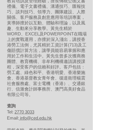
教育培訓及管理經驗，擅長傳統公函文書
禮儀、電子文書禮儀、溝通技巧、匯報技
巧、談判技巧、領導力、團隊建設、人際
關係、客戶服務及創意應用等培訓專案，
黃導師擅於以互動、體驗和理論，以及風
趣、生動來分享教學。黃先生精於
WORD、EXCEL及POWERPOINT在職場
上的實戰運用，亦擅於深入淺出，講授香
港勞工法例，尤其精於工資計算(713)及工
傷賠償計算方法，讓學員能容易掌握和應
用於工作和生活中。黃先生曾多次獲商務
團體、教育機構、非牟利機構邀請講授課
程，深受客戶的信賴和好評。客戶包括：
勞工處、綠色和平、香港明愛、香港樂施
會、香港基督教女青年會、循道衛理楊震
社會服務處、富士電機（香港）、交通銀
行、信滙會計師事務所、澳門高美好食品
有限公司等。
​查詢
Tel:
2770 3033
Email:
info@ced.edu.hk