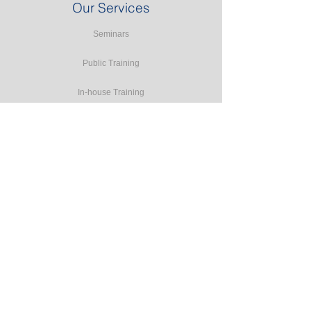
Our Services
Seminars
Public Training
In-house Training
Study Tours
Consulting
Accreditation Programmes
E-learning
Resources
Forms
Terms and Conditions