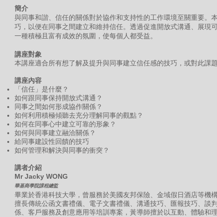
簡介
與同事和諧、信任的關係對於協作和支持性的工作環境至關重要。
巧，以便在同事之間建立和維持信任。透過促進開放式溝通、展現
一種積極且富有成效的氛圍，使每個人都受益。
講座對象
本講座適合所有想了解及提升與同事建立信任感的技巧，或對此課
講座內容
「信任」是什麼？
如何跟同事保持開放式溝通？
同事之間如何形成協作關係？
如何利用積極傾聽去充分理解同事的觀點？
如何在同事心中建立可靠的形象？
如何與同事建立融洽關係？
給同事建設性回饋的技巧
如何管理和解決與同事的衝突？
講者介紹
Mr Jacky WONG
華基商學院課程總監
畢業於香港科技大學，曾服務於美國友邦保險、金域假日酒店等機構
擅長傳統公函文書禮儀、電子文書禮儀、溝通技巧、匯報技巧、談
係、客戶服務及創意應用等培訓專案，黃導師擅於以互動、體驗和