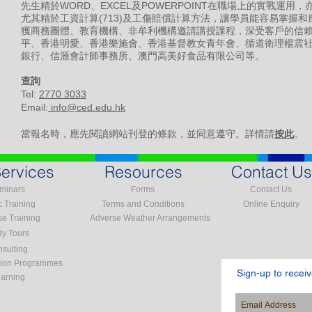
先生精於WORD、EXCEL及POWERPOINT在職場上的實戰運
尤其精於工資計算(713)及工傷賠償計算方法，讓學員能容易掌握
獲商務團體、教育機構、非牟利機構邀請講授課程，深受客戶的信
平、香港明愛、香港樂施會、香港基督教女青年會、循道衛理楊震
銀行、信滙會計師事務所、澳門高美好食品有限公司等。
​查詢
Tel:
2770 3033
Email:
info@ced.edu.hk
當報名時，應先閱讀網站刊登的條款，並同意遵守。詳情請
按此
。
ervices
Resources
Contact Us
minars
Forms
Contact Us
c Training
Terms and Conditions
Online Enquiry
se Training
Adverse Weather Arrangements
dy Tours
sulting
tion Programmes
Sign-up to recei
earning