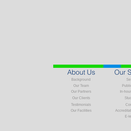
About Us
Our S
Background
Se
Our Team
Publi
Our Partners
In-hou
Our Clients
Stu
Testimonials
Con
Our Facilities
Accredita
E-l