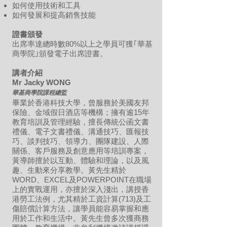
如何使用技術和工具
如何發展和提高銷售技能
證書頒發
出席率達總時數80%以上之學員可獲｢華基
商學院｣頒發電子出席證書。
講者介紹
Mr Jacky WONG
華基商學院課程總監
畢業於香港科技大學，曾服務於美國友邦
保險、金域假日酒店等機構；擁有逾15年
教育培訓及管理經驗，擅長傳統公函文書
禮儀、電子文書禮儀、溝通技巧、匯報技
巧、談判技巧、領導力、團隊建設、人際
關係、客戶服務及創意應用等培訓專案，
黃導師擅於以互動、體驗和理論，以及風
趣、生動來分享教學。黃先生精於
WORD、EXCEL及POWERPOINT在職場
上的實戰運用，亦擅於深入淺出，講授香
港勞工法例，尤其精於工資計算(713)及工
傷賠償計算方法，讓學員能容易掌握和應
用於工作和生活中。黃先生曾多次獲商務