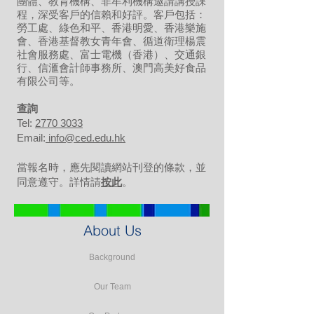
團體、教育機構、非牟利機構邀請講授課
程，深受客戶的信賴和好評。客戶包括：
勞工處、綠色和平、香港明愛、香港樂施
會、香港基督教女青年會、循道衛理楊震
社會服務處、富士電機（香港）、交通銀
行、信滙會計師事務所、澳門高美好食品
有限公司等。
​查詢
Tel:
2770 3033
Email:
info@ced.edu.hk
當報名時，應先閱讀網站刊登的條款，並
同意遵守。詳情請
按此
。
About Us
Background
Our Team