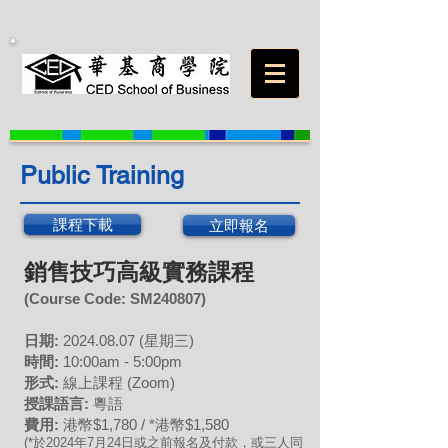
Public Training
課程下載
立即報名
銷售技巧高級實務課程
(Course Code: S
M240807
)
日期:
202
4
.08
.07
(星期三)
時間:
10:00am - 5:00pm
形式:
線上課程 (Zoom)
授課語言:
粵語
費用:
港幣$1,780 / *港幣$1,580
(*於2024年
7
月24日或之前報名及付款，或三人同