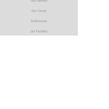
Our Partners
Our Clients
Testimonials
Our Facilities
Our Services
Seminars
Public Training
In-house Training
Study Tours
Consulting
Accreditation Programmes