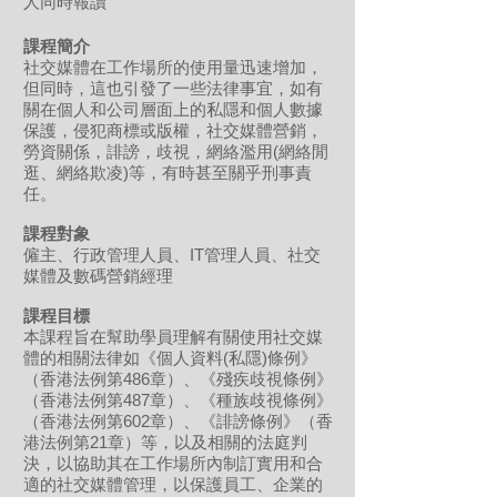
人同時報讀
課程簡介
社交媒體在工作場所的使用量迅速增加，
但同時，這也引發了一些法律事宜，如有
關在個人和公司層面上的私隱和個人數據
保護，侵犯商標或版權，社交媒體營銷，
勞資關係，誹謗，歧視，網絡濫用(網絡閒
逛、網絡欺凌)等，有時甚至關乎刑事責
任。
課程對象
僱主、行政管理人員、IT管理人員、社交
媒體及數碼營銷經理
課程目標
本課程旨在幫助學員理解有關使用社交媒
體的相關法律如《個人資料(私隱)條例》
（香港法例第486章）、《殘疾歧視條例》
（香港法例第487章）、《種族歧視條例》
（香港法例第602章）、《誹謗條例》（香
港法例第21章）等，以及相關的法庭判
決，以協助其在工作場所內制訂實用和合
適的社交媒體管理，以保護員工、企業的