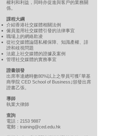
權利和利益，同時亦促進與客戶的業務關
係。
課程大綱
介紹香港社交媒體相關法例
僱員濫用社交媒體引發的法律事宜
職場上的網絡欺凌
從社交媒體論隱私權保障、知識產權、誹
謗和歧視問題
法庭上社交媒體的證據及案例
管理社交媒體的實務事宜
證書頒發
出席率達總時數80%以上之學員可獲｢華基
商學院 CED School of Business｣頒發出席
證書乙張。
導師
執業大律師
查詢
電話：2153 9887
電郵：
training@ced.edu.hk