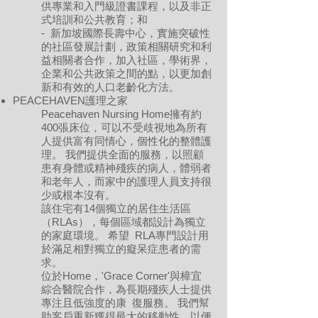
供專業和入門級證書課程，以及非正
式培訓和公共教育；和
- 新加坡國際長壽中心，實施突破性
的社區發展計劃，政策相關研究和利
益相關者合作，加入社區，學術界，
企業和公共政策之間的點，以更加創
新和有效的人口老齡化方法。
PEACEHAVEN護理之家
Peacehaven Nursing Home擁有約
400張床位，可以不受歧視地為所有
人提供富有同情心，個性化的整體護
理。 我們提供全面的服務，以照顧
患有身體或精神殘疾的病人，體弱者
和老年人，而家中的護理人員支持很
少或根本沒有。
該住宅有14個獨立的居住生活區
（RLAs），每個區域都設計為獨立
的家庭環境。 希望 RLA專門設計用
於滿足相對獨立的癡呆症患者的需
求。
位於Home，'Grace Corner'與樟宜
綜合醫院合作，為長期殘疾人士提供
專注且低強度的康 復服務。 我們幫
助客戶重新獲得最大的移動性，以便