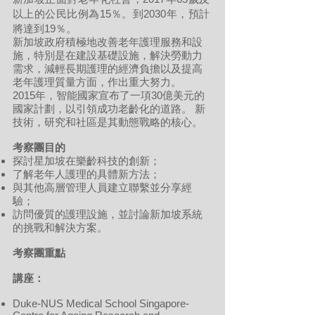
以上的公民比例為15％。到2030年，預計
將達到19％。
新加坡政府積極地改善老年護理服務和設
施，特別是在建設基礎設施，解決勞動力
需求，減輕長期護理的經濟負擔以及提高
老年護理質量方面，作出重大努力。
2015年，智能國家宣布了一項30億美元的
國家計劃，以引領成功老齡化的道路。 新
技術，研究和社區是其動態戰略的核心。
考察團目的
探討星加坡在樂齡科技的創新；
了解老年人護理的具體新方法；
與其他高層管理人員建立聯繫並分享經
驗；
訪問優質的護理設施，並討論新加坡系統
的挑戰和解決方案。
考察團重點
講座：
Duke-NUS Medical School Singapore-