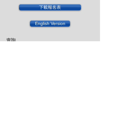
下載報名表
English Version
查詢
電話:
2153 9887
電郵:
training@ced.edu.hk
About Us
Background
Our Team
Our Partners
Our Clients
Testimonials