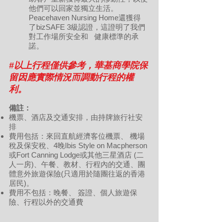
他們可以回家並獨立生活。
Peacehaven Nursing Home還獲得
了bizSAFE 3級認證，這證明了我們
對工作場所安全和 健康標準的承
諾。
#以上行程僅供參考，華基商學院保
留因應實際情況而調動行程的權
利。
備註：
機票、酒店及交通安排，由持牌旅行社安
排
費用包括：來回直航經濟客位機票、 機場
稅及保安稅、4晚Ibis Style on Macpherson
或Fort Canning Lodge或其他三星酒店 (二
人一房)、午餐、教材、行程內的交通、團
體意外旅遊保險(只適用於隨團往返的香港
居民)。
費用不包括：晚餐、 簽證、個人旅遊保
險、行程以外的交通費