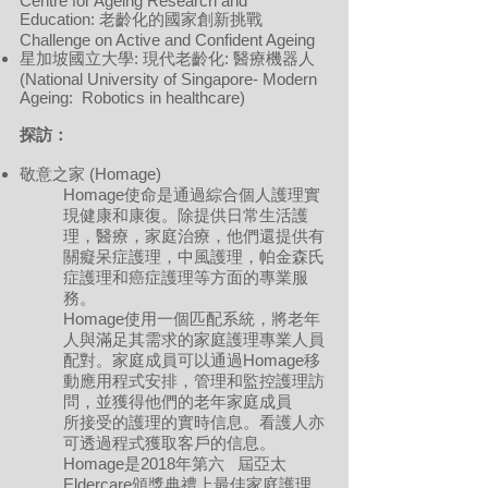
Centre for Ageing Research and
Education: 老齡化的國家創新挑戰
Challenge on Active and Confident Ageing
星加坡國立大學: 現代老齡化: 醫療機器人
(National University of Singapore- Modern
Ageing: Robotics in healthcare)
探訪：
敬意之家 (Homage)
Homage使命是通過綜合個人護理實
現健康和康復。除提供日常生活護
理，醫療，家庭治療，他們還提供有
關癡呆症護理，中風護理，帕金森氏
症護理和癌症護理等方面的專業服
務。
Homage使用一個匹配系統，將老年
人與滿足其需求的家庭護理專業人員
配對。家庭成員可以通過Homage移
動應用程式安排，管理和監控護理訪
問，並獲得他們的老年家庭成員
所接受的護理的實時信息。看護人亦
可透過程式獲取客戶的信息。
Homage是2018年第六 屆亞太
Eldercare頒獎典禮上最佳家庭護理