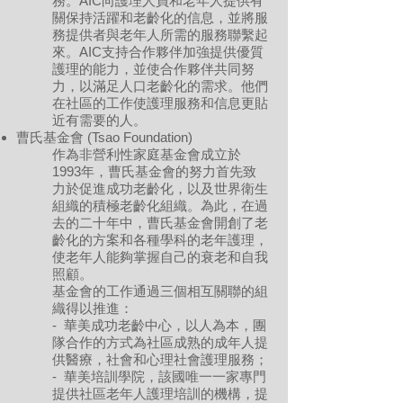
務。AIC向護理人員和老年人提供有
關保持活躍和老齡化的信息，並將服
務提供者與老年人所需的服務聯繫起
來。AIC支持合作夥伴加強提供優質
護理的能力，並使合作夥伴共同努
力，以滿足人口老齡化的需求。他們
在社區的工作使護理服務和信息更貼
近有需要的人。
曹氏基金會 (Tsao Foundation)
作為非營利性家庭基金會成立於
1993年，曹氏基金會的努力首先致
力於促進成功老齡化，以及世界衛生
組織的積極老齡化組織。為此，在過
去的二十年中，曹氏基金會開創了老
齡化的方案和各種學科的老年護理，
使老年人能夠掌握自己的衰老和自我
照顧。
基金會的工作通過三個相互關聯的組
織得以推進：
- 華美成功老齡中心，以人為本，團
隊合作的方式為社區成熟的成年人提
供醫療，社會和心理社會護理服務；​
- 華美培訓學院，該國唯一一家專門
提供社區老年人護理培訓的機構，提