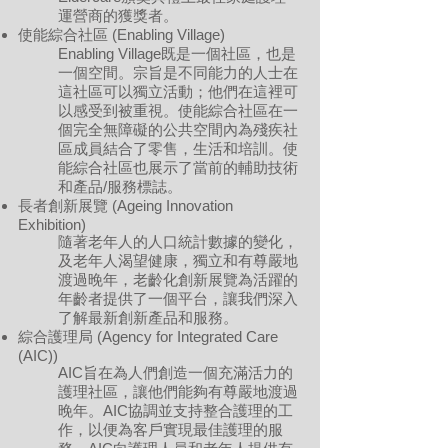
運營商的獲獎者。
使能綜合社區 (Enabling Village)
Enabling Village既是一個社區，也是
一個空間。宗旨是不同能力的人士在
這社區可以獨立活動；他們在這裡可
以感受到被重視。使能綜合社區在一
個完全無障礙的公共空間內為殘疾社
區成員結合了零售，生活和培訓。使
能綜合社區也展示了當前的輔助技術
和產品/服務標誌。
長者創新展覽 (Ageing Innovation
Exhibition)
隨著老年人的人口統計數據的變化，
及老年人渴望健康，獨立和有尊嚴地
渡過晚年，老齡化創新展覽為活躍的
年齡者提供了一個平台，讓我們深入
了解最新創新產品和服務。
綜合護理局 (Agency for Integrated Care
(AIC))
AIC旨在為人們創造一個充滿活力的
護理社區，讓他們能夠有尊嚴地渡過
晚年。AIC協調並支持整合護理的工
作，以便為客戶實現最佳護理的服