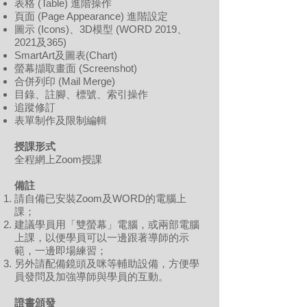
表格 (Table) 進階操作
頁面 (Page Appearance) 進階設定
圖示 (Icons)、3D模型 (WORD 2019、
2021及365)
SmartArt及圖表(Chart)
螢幕擷取畫面 (Screenshot)
合併列印 (Mail Merge)
目錄、註腳、標號、索引操作
追蹤修訂
表單制作及限制編輯
授課形式
全程網上Zoom授課
備註
請自備已安裝Zoom及WORD的電腦上
課；
建議學員用「雙螢幕」電腦，或兩部電腦
上課，以便學員可以一邊跟著導師的示
範，一邊即場練習；
另外請配備鏡頭及咪等輔助設備，方便學
員發問及加強導師與學員的互動。
證書頒發