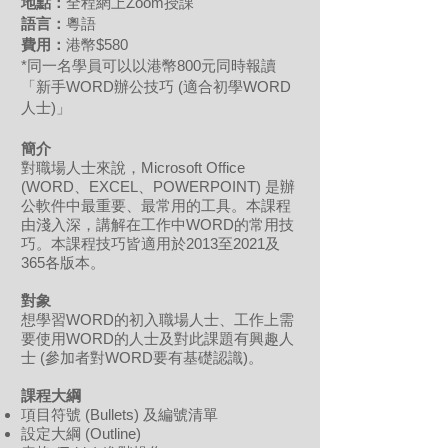
地點：
全程網上Zoom授課
語言：
粵語
費用
：
港幣$580
*同一名學員可以以港幣800元同時報讀
「新手WORD辦公技巧 (適合初學WORD
人士)」
簡介
對職場人士來說，Microsoft Office
(WORD、EXCEL、POWERPOINT) 是辦
公軟件中最重要、最常用的工具。本課程
由淺入深，講解在工作中WORD的常用技
巧。本課程技巧皆適用於2013至2021及
365各版本。
對象
想學習WORD的初入職場人士、工作上需
要使用WORD的人士及對此課題有興趣人
士 (參加者對WORD要有基礎認識)。
課程
大綱
項目符號 (Bullets) 及編號清單
設定大綱 (Outline)