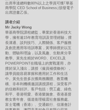
出席率達總時數80%以上之學員可獲｢華基
商學院 CED School of Business｣頒發電子
出席證書乙張。
講者介紹
Mr Jacky Wong
華基商學院課程總監，畢業於香港科技大
學，擁有逾15年教育培訓及管理經驗，擅
長溝通、談判技巧、人際關係、客戶服務
及創意應用等培訓專案，黃導師擅於以互
動、體驗和理論，以及風趣、生動來分享
教學。黃先生精於WORD、EXCEL及
POWERPOINT在職場上的實戰運用，亦
擅於深入淺出，講授《僱員補償條例》，
讓學員能容易掌握和應用於工作和生活
中。黃先生曾多次獲商務團體、教育機
構、非牟利機構邀請講授課程，深受客戶
的信賴和好評。客戶包括：勞工處、綠色
和平、香港明愛、香港樂施會、香港基督
教女青年會、循道衛理楊震社會服務處、
富士電機（香港）、交通銀行、信滙會計
師事務所、澳門高美好食品有限公司等。