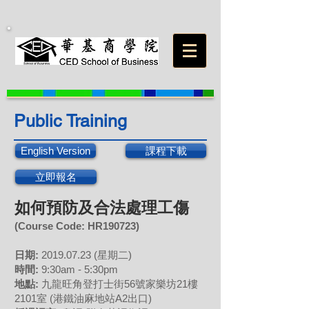
Public Training
English Version
課程下載
立即報名
如何預防及合法處理工傷
(Course Code: H
R
190723
)
日期:
2019.07.23
(星期二)
時間:
9:30am - 5:30pm
地點:
九龍旺角登打士街56號家樂坊21樓
2101室 (港鐵油麻地站A2出口)