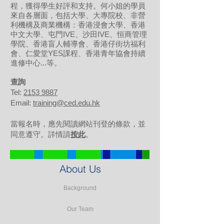
程，獲得學生好評和支持。何小姐的學員
來自各層面，包括大學、大專院校、非營
利機構及商業機構：香港浸會大學、香港
中文大學、屯門IVE、沙田IVE、恒商管理
學院、香港盲人輔導會、香港仔街坊福利
會、仁愛堂YES課程、香港青年協會持續
進修中心...等。
​查詢
Tel:
2153 9887
Email:
training@ced.edu.hk
當報名時，應先閱讀網站刊登的條款，並
同意遵守。詳情請
按此
。
About Us
Background
Our Team