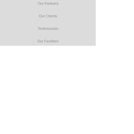
Our Partners
Our Clients
Testimonials
Our Facilities
Our Services
Seminars
Public Training
In-house Training
Study Tours
Consulting
Accreditation Programmes