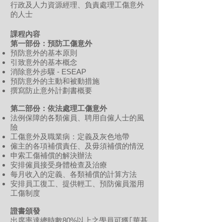
行政及人力資源經理、負責處理工傷意外
的人士
課程內容
第一部份：預防工傷意外
預防意外的基本原則
引致意外的基本概念
消除意外步驟 - ESEAP
預防意外的主動和被動措施
撰寫防止意外計劃書概要
第二部份：依法處理工傷意外
法例保障的各類僱員、聘用自僱人士的風
險
工傷意外及職業病：定義及灰色地帶
僱主的各項補償責任、及毋須補償的情況
申索工傷補償的解決辦法
安排僱員接受身體檢查及治療
每月收入的定義、各類補償的計算方法
安排員工復工、提供輕工、預防僱員濫用
工傷制度
證書頒發
出席率達總時數80%以上之學員可獲｢華基