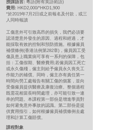
授課語言:
粵語(附有英語術語)
費用:
HKD2,000/*HKD1,900
*於2019年7月2日或之前報名及付款，或三
人同時報讀
工傷意外可引致高昂的損失，我們必須要
認清楚意外發生的原因、過程和經過，才
能採取有效的控制和預防措施。根據僱員
補償條例(香港法例第282章)，僱員因工受
傷及患上職業病可享有一系列的保障，包
括：工傷假期、醫療費用;若僱員因工死亡
或永久傷殘，僱主則給予僱員永久喪失工
作能力的補償。同時，僱主亦有責任第一
時間向勞工處報告有關工傷的個案，並向
受傷僱員提供醫療及康復治療。整個過程
既需花相當長時間處理，亦可能引致一連
串的問題。本課程第一部份是增進學員對
如何避免意外事故的認識。第二部份是提
供實用指引，如何根據僱員補償條例去處
理和計算工傷賠償。
課程對象