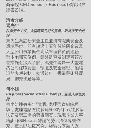
商學院 CED School of Business｣頒發出席
證書乙張。
講者介紹
馮先生
註册安全主任、大型建築公司的質量、環境及安全經
理
馮先生為註册安全主任並持有職業安全及
環境學位、並有超過十五年於跨國企業及
大型公用事業擔任高級管理職位的經驗，
對本地職安條例、意外調查及制定可行改
善措施有深入了解。馮先生現於一大型建
築公司任職質量、環境及安全經理。他培
訓的客戶包括：交通銀行、香港藝術發展
局、聯邦快遞等等。
何小姐
BA (Hons) Social Science (Policy)，企業人事培訓
師
何小姐擁有多年⌜實戰⌟處理勞資糾紛經
驗，處理電話查詢多達5000宗和跟進多宗
法庭及勞工處的勞資個案，現職企業人事
培訓師和Recruit 雜誌的勞工法例專欄作
家。擅長以法庭案例、經驗分享融入課