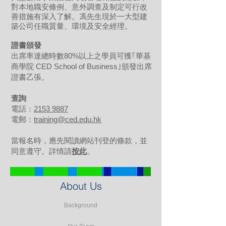
對本地職安條例、意外調查及制定可行改
善措施有深入了解。馮先生現於一大型建
築公司任職質量、環境及安全經理。
證書頒發
出席率達總時數80%以上之學員可獲｢華基
商學院 CED School of Business｣頒發出席
證書乙張。
查詢
電話：
2153 9887
電郵：
training@ced.edu.hk
當報名時，應先閱讀網站刊登的條款，並
同意遵守。詳情請
按此
。
About Us
Background