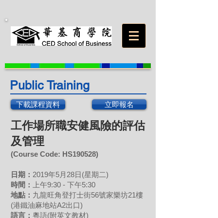
Public Training
下載課程資料
立即報名
工作場所職安健風險的評估
及管理
(Course Code: HS
190528
)
日期：
2019年5月28日(星期二)
時間：
上午9:30 - 下午5:30
地點：
九龍旺角登打士街56號家樂坊21樓
(港鐵油麻地站A2出口)
語言：
粵語(附英文教材)