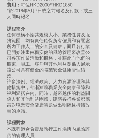
費用：
每位HKD2000/*HKD1850
*於2019年5月7日或之前報名及付款；或三
人同時報名
課程
簡介
任何機構不論其規模大小、業務性質及服
務範圍，均有責任確保所有僱員和有關處
所內工作人士的安全及健康，而且各行業
已開始注重由職安健的風險管理來改善公
司各項作業活動和服務，並藉此向他們的
股東、員工、客戶與其他利益關係人展示
該公司具有健全的職業安全健康管理績
效。
許多法例、經濟政策、人力資源管理和其
他措施中，都漸漸將職業安全健康保障和
福利涵括在內。同時，越來越多的利益關
係人和其他利益團體，建議各行各業都應
當對職業安全健康議題做出明確且持續改
善的承諾。
課程對象
本課程適合負責及執行工作場所內風險評
估的管理人員