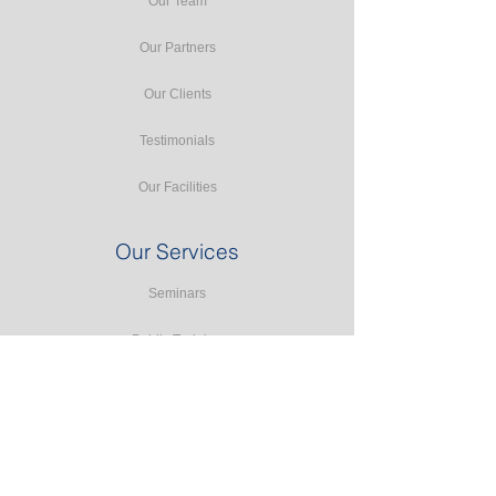
Our Team
Our Partners
Our Clients
Testimonials
Our Facilities
Our Services
Seminars
Public Training
In-house Training
Study Tours
Consulting