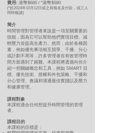
費用:
港幣$680 / *港幣$580
(*於2024年10月12日或之前報名及付款，或三人
同時報讀)
簡介
時間管理對管理者來說是一項至關重要的
技能，因為它可以幫助他們實現目標、減
輕壓力並提高生產力。然而，由於各種因
素，例如優先事項相互競爭、干擾、分心
或計劃不周等，許多管理者在有效管理時
間方面遇到了困難。本課程將透過向你介
紹一些關鍵概念和工具，例如 SMART 目
標、優先技術、授權和外包策略、干擾和
分心管理、會議和溝通最佳實踐以及壓力
和健康管理。
課程對象
本課程適合任何想提升時間管理的管理
者。
課程目的
本課程的目標是：
解釋時間管理的定義、好處和挑戰