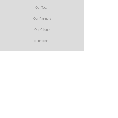
Our Team
Our Partners
Our Clients
Testimonials
Our Facilities
Our Services
Seminars
Public Training
In-house Training
Study Tours