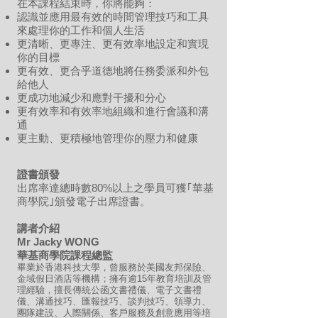
在本課程結束時，你將能夠：
認識並應用最有效的時間管理技巧和工具
來處理你的工作和個人生活
更清晰、更專注、更有效率地設定和實現
你的目標
更有效、更合乎道德地將任務委派和外包
給他人
更成功地減少和應對干擾和分心
更有效率和有效率地組織和進行會議和溝
通
更主動、更積極地管理你的壓力和健康
證書頒發
出席率達總時數80%以上之學員可獲｢華基
商學院｣頒發電子出席證書。
講者介紹
Mr Jacky WONG
華基商學院課程總監
畢業於香港科技大學，曾服務於美國友邦保險、
金域假日酒店等機構；擁有逾15年教育培訓及管
理經驗，擅長傳統公函文書禮儀、電子文書禮
儀、溝通技巧、匯報技巧、談判技巧、領導力、
團隊建設、人際關係、客戶服務及創意應用等培