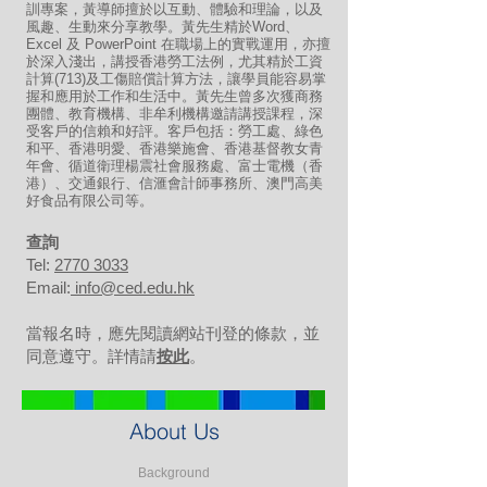
訓專案，黃導師擅於以互動、體驗和理論，以及
風趣、生動來分享教學。黃先生精於Word、
Excel 及 PowerPoint 在職場上的實戰運用，亦擅
於深入淺出，講授香港勞工法例，尤其精於工資
計算(713)及工傷賠償計算方法，讓學員能容易掌
握和應用於工作和生活中。黃先生曾多次獲商務
團體、教育機構、非牟利機構邀請講授課程，深
受客戶的信賴和好評。客戶包括：勞工處、綠色
和平、香港明愛、香港樂施會、香港基督教女青
年會、循道衛理楊震社會服務處、富士電機（香
港）、交通銀行、信滙會計師事務所、澳門高美
好食品有限公司等。
​查詢
Tel:
2770 3033
Email:
info@ced.edu.hk
當報名時，應先閱讀網站刊登的條款，並
同意遵守。詳情請
按此
。
About Us
Background