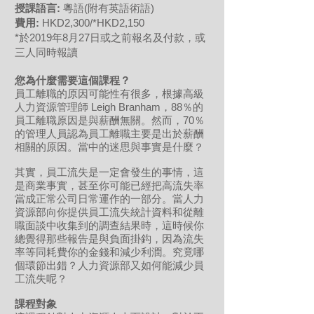
授課語言:
粵語(附有英語術語)
費用:
HKD2,300/*HKD2,150
*於2019年8月27日或之前報名及付款，或
三人同時報讀
您為什麼需要這個課程？
員工離職的原因可能性有很多，根據高級
人力資源管理師 Leigh Branham，88％的
員工離職原因是與薪酬無關。然而，70％
的管理人員認為員工離職主要是出於薪酬
相關的原因。當中的迷思與事實是什麼？
其實，員工流失是一定會發生的事情，這
是商業事實，甚至你可能已經把高流失率
當成正常公司日常運作的一部分。當人力
資源部向你提供員工流失統計資料和從離
職面談中收集到的調查結果時，這時候你
總覺得那些報告是與負面掛鈎，因為流失
率等同耗費你的金錢和減少利潤。究竟哪
個環節出錯？人力資源部又如何能減少員
工流失呢？
課程對象