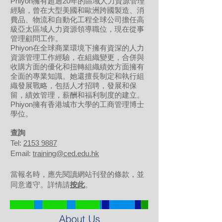
Phiyon擁有超過20年的區域人力資源管理
經驗，曾在大型美國和歐洲跨國製造、消
費品、物流和自動化工程全球公司擔任高
級亞太區域人力資源領導職位，現在從事
管理顧問工作。
Phiyon在全球商業環境下擁有資深的人力
資源管理工作經驗，在組織變更，合併與
收購方面的優化和扭轉組織績效方面擁有
全面的專業知識。她還擅長制定和執行組
織發展戰略，包括人才招聘，發展和保
留，績效管理，薪酬和福利制度的建立。
Phiyon擁有香港城市大學的工商管理博士
學位。
​查詢
Tel:
2153 9887
Email:
training@ced.edu.hk
當報名時，應先閱讀網站刊登的條款，並
同意遵守。詳情請
按此
。
About Us