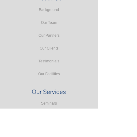
Background
Our Team
Our Partners
Our Clients
Testimonials
Our Facilities
Our Services
Seminars
Public Training
In-house Training