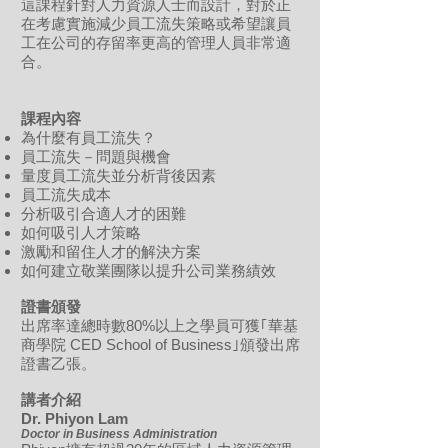
這課程針對人力資源人士而設計，對於正
在考慮實施減少員工流失策略或希望讓員
工在公司的存留率更高的管理人員非常適
合。
課程內容
為什麼有員工流失？
員工流失－問題與機會
量度員工流失並分析背後因素
員工流失成本
分析吸引合適人才的困難
如何吸引人才策略
激勵和留住人才的解決方案
如何建立敬業團隊以提升公司業務績效
證書頒發
出席率達總時數80%以上之學員可獲｢華基
商學院 CED School of Business｣頒發出席
證書乙張。
講者介紹
Dr. Phiyon Lam
Doctor in Business Administration