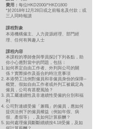
費用：
每位HKD2000/*HKD1800
*於2018年12月28日或之前報名及付款；或
三人同時報讀
課程對象
本港機構僱主、人力資源經理、部門經
理、任何有興趣人士
課程內容
​本課程的導師會與學員探討下列各點，助
你小心應對當中的問題，包括：
如何界定自由工作者、外判與公司的關
係？實際操作及簽合約時注意事項
本港勞工法例對僱員和非僱員身份的保障--
概覽。假如自由工作者或外判工被裁定為
僱員，公司有甚麼風險？
員工屬連續性及非連續性受僱的分別和福
利
公司對連續受僱「兼職」的僱員，應如何
提供法例下的僱員權益（例如年假、病
假、產假等），及如何計算薪酬？
如何處理僱員斷斷續續按4.18受僱，及如
何計算薪酬？