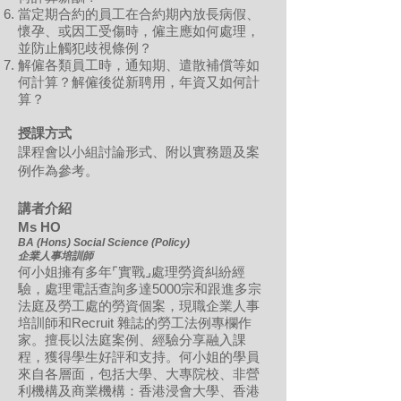
當定期合約的員工在合約期內放長病假、
懷孕、或因工受傷時，僱主應如何處理，
並防止觸犯歧視條例？
解僱各類員工時，通知期、遣散補償等如
何計算？解僱後從新聘用，年資又如何計
算？
授課方式
課程會以小組討論形式、附以實務題及案
例作為參考。
講者介紹
Ms HO
BA (Hons) Social Science (Policy)
企業人事培訓師
何小姐擁有多年⌜實戰⌟處理勞資糾紛經
驗，處理電話查詢多達5000宗和跟進多宗
法庭及勞工處的勞資個案，現職企業人事
培訓師和Recruit 雜誌的勞工法例專欄作
家。擅長以法庭案例、經驗分享融入課
程，獲得學生好評和支持。何小姐的學員
來自各層面，包括大學、大專院校、非營
利機構及商業機構：香港浸會大學、香港