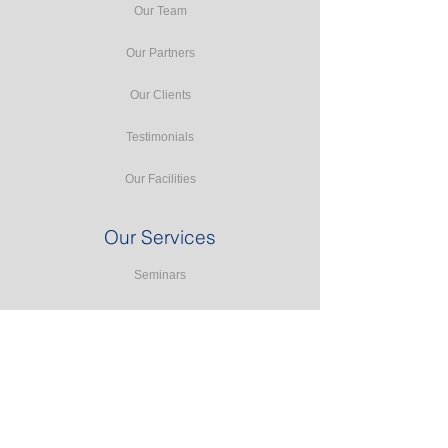
Our Team
Our Partners
Our Clients
Testimonials
Our Facilities
Our Services
Seminars
Public Training
In-house Training
Study Tours
Consulting