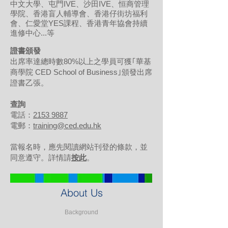
中文大學、屯門IVE、沙田IVE、恒商管理
學院、香港盲人輔導會、香港仔街坊福利
會、仁愛堂YES課程、香港青年協會持續
進修中心...等
證書頒發
出席率達總時數80%以上之學員可獲｢華基
商學院 CED School of Business｣頒發出席
證書乙張。
查詢
電話：
2153 9887
電郵：
training@ced.edu.hk
當報名時，應先閱讀網站刊登的條款，並
同意遵守。詳情請
按此
。
About Us
Background