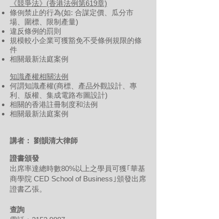
《競爭法》(香港法例第619章)
條例禁止的行為(如: 合謀定價、瓜分市
場、圍標、限制產量)
違反條例的罰則
規模較小企業可獲豁免不受條例規限的條
件
相關最新法庭案例
知識產權相關法例
何謂知識產權(商標、產品外觀設計、專
利、版權、集成電路布圖設計)
相關的香港註冊制度和法例
相關最新法庭案例
講者： 劉韻清大律師
證書頒發
出席率達總時數80%以上之學員可獲｢華基
商學院 CED School of Business｣頒發出席
證書乙張。
查詢