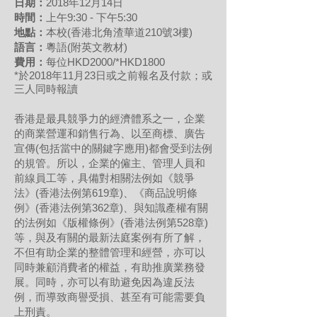
日期：
2018年12月14日
時間：
上午9:30 - 下午5:30
地點：
本校(香港北角渣華道210號3樓)
語言：
粵語(附英文教材)
費用：
每位HKD2000/*HKD1800
*於2018年11月23日或之前報名及付款；或
三人同時報讀
香港是最具競爭力的經濟體系之一，企業
的商業營運和銷售行為、以至商標、廣告
宣傳(包括當中的關鍵字應用)都會受到法例
的規管。所以，企業的僱主、管理人員和
前線員工等，具備對相關法例如《競爭
法》(香港法例第619章)、《商品說明條
例》(香港法例第362章)、與知識產權有關
的法例如《版權條例》(香港法例第528章)
等，與及有關的最新法庭案例有所了解，
不但有助企業的整體管理和經營，亦可以
同時兼顧消費者的權益，有助推廣業務發
展。同時，亦可以有助避免因為違反法
例，而導致商譽受損、甚至有可能需要負
上刑責。