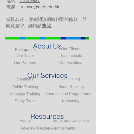
電話：
2153 9887
電郵：
training@ced.edu.hk
當報名時，應先閱讀網站刊登的條款，並
同意遵守。詳情請
按此
。
About Us
Our Clients
Background
Testimonials
Our Team
Our Partners
Our Facilities
Our Services
Consulting
Seminars
Room Booking
Public Training
Accreditation Programmes
In-house Training
E-learning
Study Tours
Resources
Forms
Terms and Conditions
Adverse Weather Arrangements