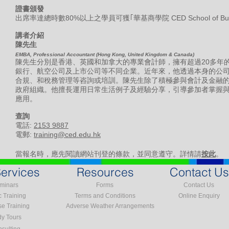
證書頒發
出席率達總時數80%以上之學員可獲｢華基商學院 CED School of B
講者介紹
陳先生
EMBA, Professional Accountant (Hong Kong, United Kingdom & Canada)
陳先生分別是香港、英國和加拿大的專業會計師，擁有超過20多年
銀行、航空公司及上市公司等不同企業。近年來，他透過本身的公
合規、和稅務管理等咨詢或培訓。陳先生除了積極參與會計及金融
政府組織。他擅長運用日常生活例子及經驗分享，引導參加者掌握
應用。
​查詢
電話:
2153 9887
電郵:
training@ced.edu.hk
當報名時，應先閱讀網站刊登的條款，並同意遵守。詳情請
按此
。
ervices
Resources
Contact Us
minars
Forms
Contact Us
c Training
Terms and Conditions
Online Enquiry
se Training
Adverse Weather Arrangements
dy Tours