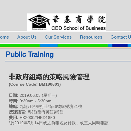
ome
About Us
Our Services
Resources
Contact 
Public Training
非政府組織的策略風險管理
(Course Code: B
M
190603
)
日期:
2019.06.03 (星期一)
時間:
9:30am - 5:30pm
地點:
九龍旺角登打士街56號家樂坊21樓
授課語言:
粵語(附有英語術語)
費用:
HK2000/*HKD1850
*於2019年5月14日或之前報名及付款，或三人同時報讀