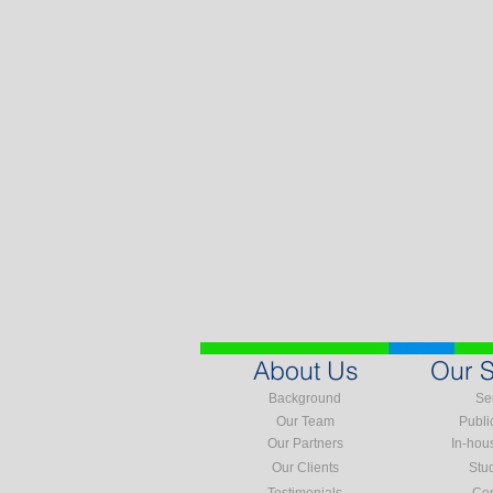
About Us
Our S
Background
Se
Our Team
Publi
Our Partners
In-hou
Our Clients
Stu