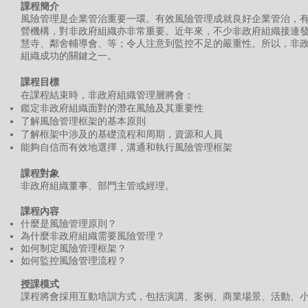
課程簡介
風險管理是企業管治重要一環。有效風險管理成就良好企業管治，
營機構，對非政府組織亦非常重要。近年來，不少非政府組織接連
慧寺、鄰舍輔導會、等；令人注意到監控不足的嚴重性。所以，非
組織成功的關鍵之一。
課程目標
在課程結束時，非政府組織管理層將會：
鑑定非政府組織面對的潛在風險及其重要性
了解風險管理框架的基本原則
了解框架中涉及的基礎流程和周期，資源和人員
能夠自信而有效地選擇，溝通和執行風險管理框架
課程對象
非政府組織董事、部門主管或經理。
課程內容
​什麼是風險管理原則？
為什麼非政府組織需要風險管理？
如何制定風險管理框架？
如何監控風險管理流程？
授課模式
課程將會採用互動培訓方式，包括演講、案例、商業場景、活動、