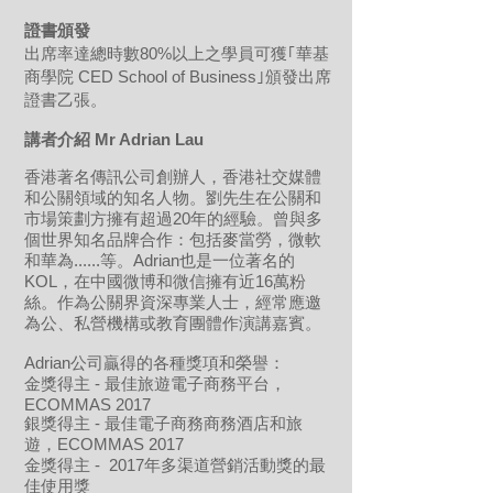
證書頒發
出席率達總時數80%以上之學員可獲｢華基
商學院 CED School of Business｣頒發出席
證書乙張。
講者介紹
Mr Adrian Lau
香港著名傳訊公司創辦人，香港社交媒體
和公關領域的知名人物。劉先生在公關和
市場策劃方擁有超過20年的經驗。曾與多
個世界知名品牌合作：包括麥當勞，微軟
和華為......等。Adrian也是一位著名的
KOL，在中國微博和微信擁有近16萬粉
絲。作為公關界資深專業人士，經常應邀
為公、私營機構或教育團體作演講嘉賓。
Adrian公司贏得的各種獎項和榮譽：
金獎得主 - 最佳旅遊電子商務平台，
ECOMMAS 2017
銀獎得主 - 最佳電子商務商務酒店和旅
遊，ECOMMAS 2017
金獎得主 - 2017年多渠道營銷活動獎的最
佳使用獎