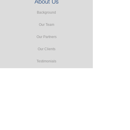
About Us
Background
Our Team
Our Partners
Our Clients
Testimonials
Our Facilities
Our Services
Seminars
Public Training
In-house Training