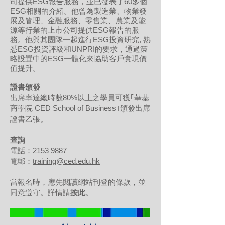
司提供ESG報告服務，並已發表了60多個
ESG相關的介紹。他曾為製造業、物業發
展及管理、金融服務、零售業、農業及能
源等行業的上市公司提供ESG報告的服
務。他與其團隊一起進行ESG投資研究, 熟
悉ESG投資評級和UNPRI的要求，通過策
略設置中的ESG一體化來協助客戶實現價
值提升。
證書頒發
出席率達總時數80%以上之學員可獲｢華基
商學院 CED School of Business｣頒發出席
證書乙張。
查詢
電話：
2153 9887
電郵：
training@ced.edu.hk
當報名時，應先閱讀網站刊登的條款，並
同意遵守。詳情請
按此
。