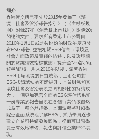
簡介
香港聯交所已率先於2015年發佈了《環
境、社會及管治報告指引》（《主機板規
則》附錄27和《創業板上市規則》附錄20)
的總結文件，要求所有香港上市公司自
2016年1月1日或之後開始的財政年度須發
布ESG報告, 並把相關ESG信息（環境及
社會方面政策及實踐的描述，以及環境相
關的關鍵績效指標披露）提升至“不遵守就
解釋”範疇。步入2018年以後，隨著香港
ESG市場環境的日益成熟，上市公司對
ESG投資認知的不斷提升，企業財務和其
環境社會及管治表現之間相關性的持續放
大，一個更加完善全面的ESG評估體系和
一份專業的報告呈現在各個行業領域儼然
成為了一種必然趨勢。本期課程將引領學
院更全面系統地了解ESG，幫助學員逐步
建立企業可持續發展體系，從而可以讓學
員更有效地準備、報告與評價企業ESG表
現。