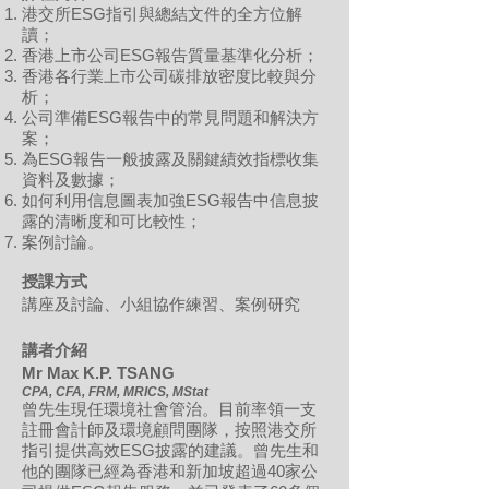
港交所ESG指引與總結文件的全方位解
讀；
香港上市公司ESG報告質量基準化分析；
香港各行業上市公司碳排放密度比較與分
析；
公司準備ESG報告中的常見問題和解決方
案；
為ESG報告一般披露及關鍵績效指標收集
資料及數據；
如何利用信息圖表加強ESG報告中信息披
露的清晰度和可比較性；
案例討論。
授課方式
講座及討論、小組協作練習、案例研究
講者介紹
Mr Max K.P. TSANG
CPA, CFA, FRM, MRICS, MStat
曾先生現任環境社會管治。目前率領一支
註冊會計師及環境顧問團隊，按照港交所
指引提供高效ESG披露的建議。曾先生和
他的團隊已經為香港和新加坡超過40家公