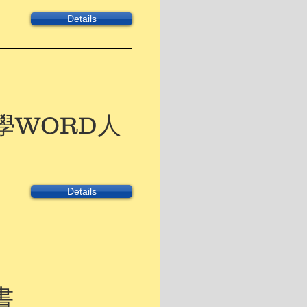
Details
學WORD人
Details
書