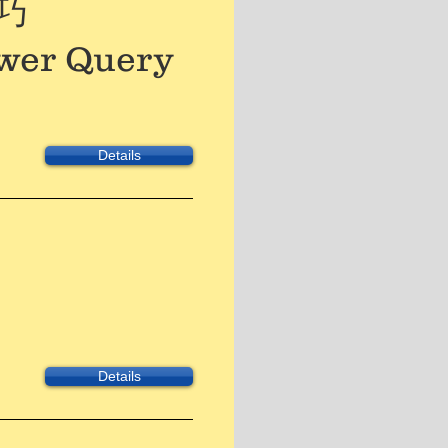
技巧
r Query
Details
Details