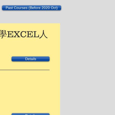
Past Courses (Before 2020 Oct)
學EXCEL人
Details