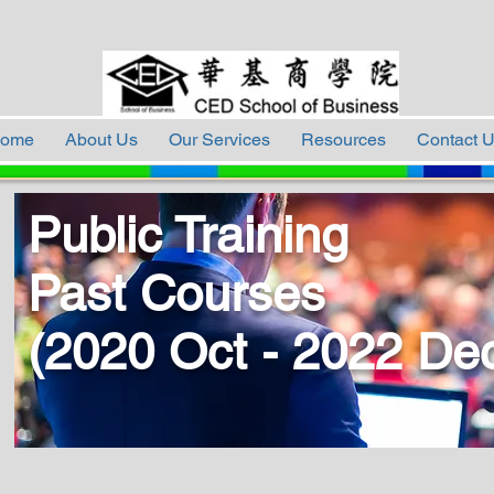
ome
About Us
Our Services
Resources
Contact 
Public Training
Past Courses
(2020 Oct - 2022 De